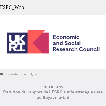
ESRC_Web
Publié
Taille
3 décembre 2025
457 × 232
le
réelle
Navigation
PUBLIÉ DANS
Parution du rapport de l’ESRC sur la stratégie data
de
au Royaume-Uni
l’article