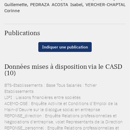
Guillemette, PEDRAZA ACOSTA Isabel, VERCHER-CHAPTAL
Corinne
Publications
Indiquer une publication
Données mises à disposition via le CASD
(10)
BTS-Etablissements : Base Tous Salariés : fichier
Etablissements
LIFI : Liaisons financières entre sociétés
ACEMO-DSE : Enquête Activité et Conditions d’Emploi de la
Main-d’Oeuvre sur le dialogue social en entreprise
REPONSE_direction : Enquête Relations professionnelles et
Négociations d'entreprise, volet Représentants de la Direction
REPONSE_personnel : Enquête Relations professionnelles et