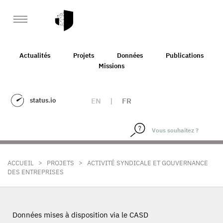
Actualités
Projets
Données
Publications
Missions
status.io
EN
|
FR
>
>
ACCUEIL
PROJETS
ACTIVITÉ SYNDICALE ET GOUVERNANCE
DES ENTREPRISES
Données mises à disposition via le CASD