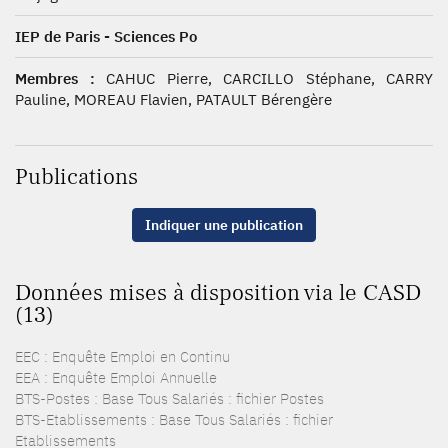
IEP de Paris - Sciences Po
Membres :
CAHUC Pierre, CARCILLO Stéphane, CARRY
Pauline, MOREAU Flavien, PATAULT Bérengère
Publications
Indiquer une publication
Données mises à disposition via le CASD
(13)
EEC : Enquête Emploi en Continu
EEA : Enquête Emploi Annuelle
BTS-Postes : Base Tous Salariés : fichier Postes
BTS-Etablissements : Base Tous Salariés : fichier
Etablissements