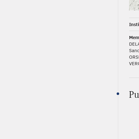
Inst
Mem
DELA
San
ORS
VERO
Pu