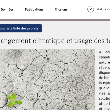
 USAGE DES TERRES
status.io
Données
Publications
Missions
our à la liste des projets
angement climatique et usage des t
Au co
climat
natu
réper
dispon
de bio
la typ
que le
vise 
soluti
et de 
et env