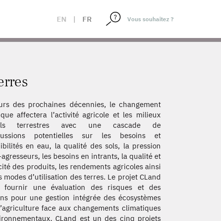
EN
|
FR
erres
urs des prochaines décennies, le changement
ique affectera l’activité agricole et les milieux
rels terrestres avec une cascade de
cussions potentielles sur les besoins et
ibilités en eau, la qualité des sols, la pression
-agresseurs, les besoins en intrants, la qualité et
icité des produits, les rendements agricoles ainsi
s modes d’utilisation des terres. Le projet CLand
à fournir une évaluation des risques et des
ons pour une gestion intégrée des écosystèmes
l’agriculture face aux changements climatiques
ironnementaux. CLand est un des cinq projets