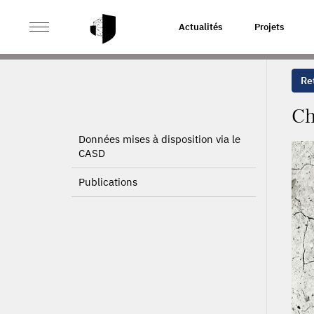
>
>
ACCUEIL
PROJETS
CHANGEMENT CLIMATIQUE ET
Actualités
Projets
Ret
Ch
Données mises à disposition via le
CASD
Publications