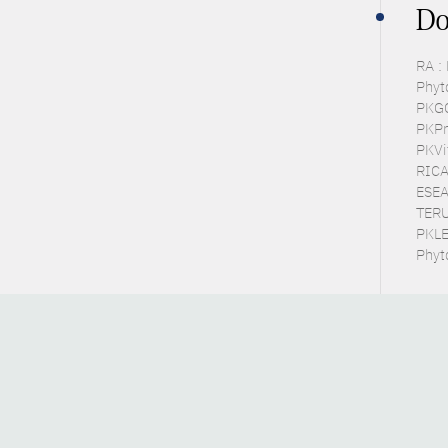
Do
RA :
Phyto
PKGC
PKPra
PKVit
RICA
ESEA 
TERUT
PKLE
Phyt