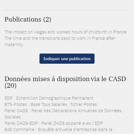
Publications (2)
The impact on wages and worked hours of childbirth in France
The time and the transitions back to work in France after
maternity
Indiquer une publication
Données mises à disposition via le CASD
(20)
EDP : Echantillon Démographique Permanent
BTS-Postes : Base Tous Salariés : fichier Postes
Panel DADS : Panel des Déclarations Annuelles de Données
Sociales
Panel DADS-EDP : Panel DADS apparié avec l’EDP
EAE Commerce : Enquête annuelle d'entreprise dans le