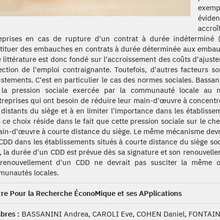
exempl
éviden
accroî
eprises en cas de rupture d'un contrat à durée indéterminé (
tituer des embauches en contrats à durée déterminée aux embau
e littérature est donc fondé sur l'accroissement des coûts d'ajus
ection de l'emploi contraignante. Toutefois, d'autres facteurs s
ustements. C'est en particulier le cas des normes sociales. Bassani
la pression sociale exercée par la communauté locale au ni
treprises qui ont besoin de réduire leur main-d'œuvre à concentre
 distants du siège et à en limiter l'importance dans les établis
 ce choix réside dans le fait que cette pression sociale sur le ch
ain-d'œuvre à courte distance du siège. Le même mécanisme devrai
CDD dans les établissements situés à courte distance du siège soc
t, la durée d'un CDD est prévue dès sa signature et son renouvelleme
renouvellement d'un CDD ne devrait pas susciter la même o
unautés locales.
re Pour la Recherche ÉconoMique et ses APplications
res :
BASSANINI Andrea, CAROLI Eve, COHEN Daniel, FONTAIN