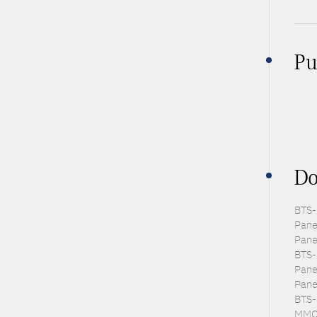
Pu
Do
BTS-P
Pane
Pane
BTS-
Panel
Pane
BTS-E
MMO 