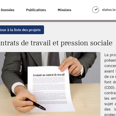
SSION SOCIALE
status.io
Données
Publications
Missions
our à la liste des projets
ntrats de travail et pression sociale
La pro
prése
concer
avant 
de ce 
font d
(CDD)
contra
les em
sujet 
des i
protec