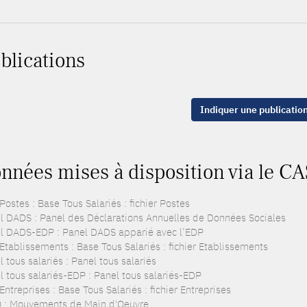
blications
Indiquer une publicatio
nnées mises à disposition via le CA
ostes : Base Tous Salariés : fichier Postes
l DADS : Panel des Déclarations Annuelles de Données Sociales
l DADS-EDP : Panel DADS apparié avec l’EDP
Etablissements : Base Tous Salariés : fichier Etablissements
 tous salariés : Panel tous salariés
l tous salariés-EDP : Panel tous salariés-EDP
ntreprises : Base Tous Salariés : fichier Entreprises
: Mouvements de Main d'Oeuvre