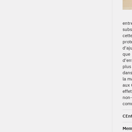
entr
subs
cett
prot
d'aj
que 
d'en
plus
dans
la m
aux 
effe
non-
comm
CEnt
Memb