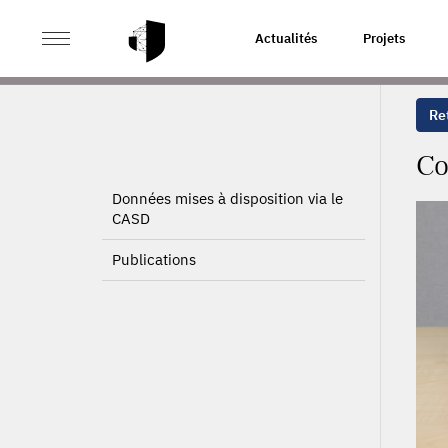
>
>
ACCUEIL
PROJETS
CONTRATS DE TRAVAIL ET PRE
Actualités
Projets
Ret
Co
Données mises à disposition via le
CASD
Publications