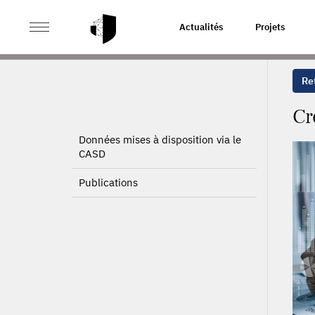
>
>
ACCUEIL
PROJETS
CRÉATION D’ENTREPRISE ET C
Actualités
Projets
Ret
Cr
Données mises à disposition via le
CASD
Publications