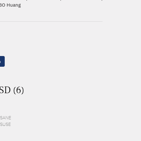
BO Huang
n
SD (6)
 ESANE
f SUSE