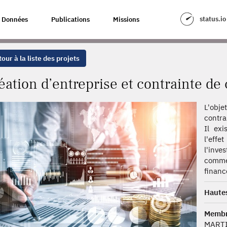
ONTRAINTE DE CRÉDIT : LE RÔLE DU COLLATÉRAL
status.io
Données
Publications
Missions
our à la liste des projets
éation d’entreprise et contrainte de cr
L'obje
contra
Il exi
l'eff
l'inv
commen
financ
Hautes
Membr
MARTI