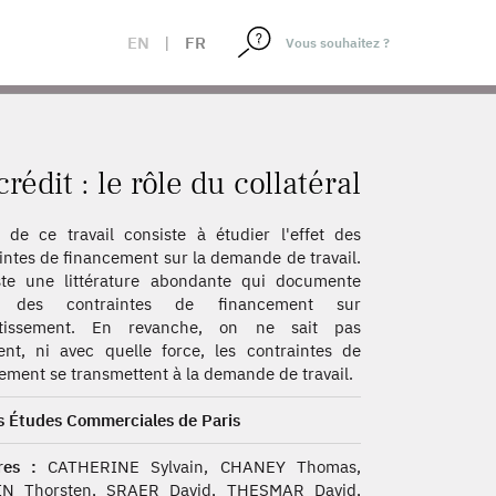
EN
|
FR
édit : le rôle du collatéral
t de ce travail consiste à étudier l'effet des
intes de financement sur la demande de travail.
ste une littérature abondante qui documente
et des contraintes de financement sur
estissement. En revanche, on ne sait pas
t, ni avec quelle force, les contraintes de
ement se transmettent à la demande de travail.
 Études Commerciales de Paris
es :
CATHERINE Sylvain, CHANEY Thomas,
N Thorsten, SRAER David, THESMAR David,