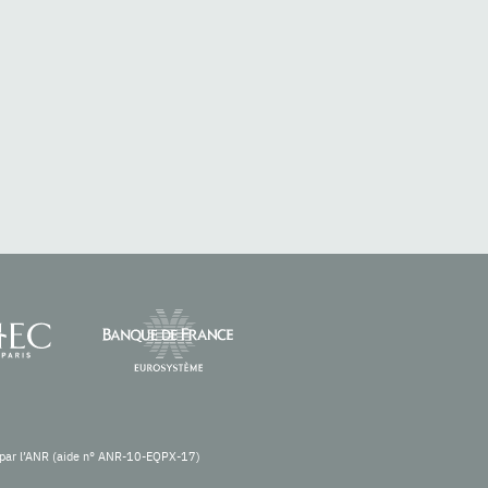
re par l’ANR (aide n° ANR-10-EQPX-17)