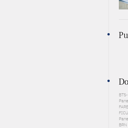
Pu
Do
BTS-P
Pane
FARE 
FICUS
Panel
BRN 