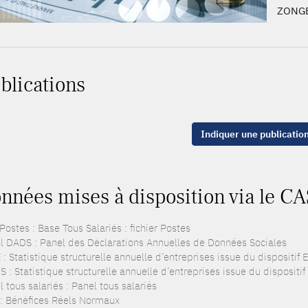
ZONG
blications
Indiquer une publicatio
nnées mises à disposition via le CA
ostes : Base Tous Salariés : fichier Postes
l DADS : Panel des Déclarations Annuelles de Données Sociales
: Statistique structurelle annuelle d’entreprises issue du dispositif
 : Statistique structurelle annuelle d’entreprises issue du dispositi
 tous salariés : Panel tous salariés
: Bénéfices Réels Normaux