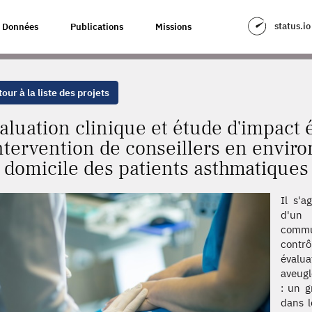
DE D'IMPACT ÉCONOMIQUE DE L'INTERVENTION DE CONSEILLERS EN ENV
status.io
Données
Publications
Missions
our à la liste des projets
aluation clinique et étude d'impact
intervention de conseillers en envir
 domicile des patients asthmatiques
Il s'a
d'un 
commu
contrô
évalu
aveugl
: un g
dans l