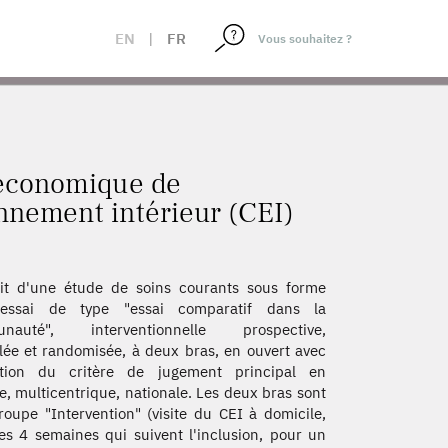
IRONNEMENT INTÉRIEUR (CEI) AU DOMICILE DES
EN
|
FR
 économique de
onnement intérieur (CEI)
git d'une étude de soins courants sous forme
essai de type "essai comparatif dans la
nauté", interventionnelle prospective,
lée et randomisée, à deux bras, en ouvert avec
ation du critère de jugement principal en
e, multicentrique, nationale. Les deux bras sont
roupe "Intervention" (visite du CEI à domicile,
es 4 semaines qui suivent l'inclusion, pour un