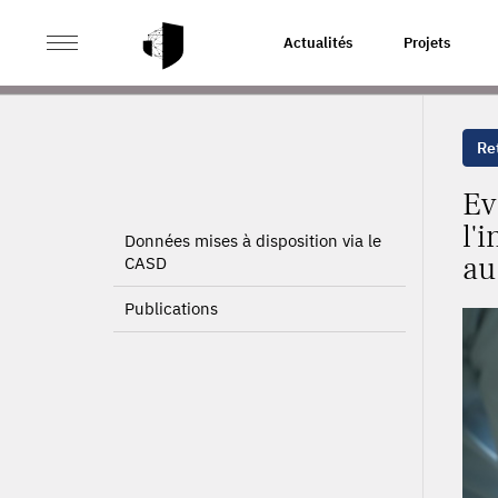
>
>
ACCUEIL
PROJETS
EVALUATION CLINIQUE ET ÉTU
Actualités
Projets
PATIENTS ASTHMATIQUES
Ret
Ev
l'
Données mises à disposition via le
au
CASD
Publications