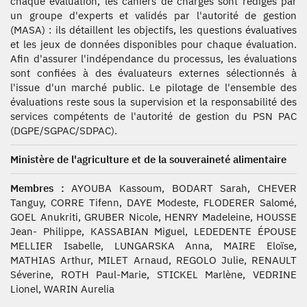
chaque évaluation, les cahiers de charges sont rédigés par
un groupe d'experts et validés par l'autorité de gestion
(MASA) : ils détaillent les objectifs, les questions évaluatives
et les jeux de données disponibles pour chaque évaluation.
Afin d'assurer l'indépendance du processus, les évaluations
sont confiées à des évaluateurs externes sélectionnés à
l'issue d'un marché public. Le pilotage de l'ensemble des
évaluations reste sous la supervision et la responsabilité des
services compétents de l'autorité de gestion du PSN PAC
(DGPE/SGPAC/SDPAC).
Ministère de l'agriculture et de la souveraineté alimentaire
Membres :
AYOUBA Kassoum, BODART Sarah, CHEVER
Tanguy, CORRE Tifenn, DAYE Modeste, FLODERER Salomé,
GOEL Anukriti, GRUBER Nicole, HENRY Madeleine, HOUSSE
Jean- Philippe, KASSABIAN Miguel, LEDEDENTE ÉPOUSE
MELLIER Isabelle, LUNGARSKA Anna, MAIRE Eloïse,
MATHIAS Arthur, MILET Arnaud, REGOLO Julie, RENAULT
Séverine, ROTH Paul-Marie, STICKEL Marlène, VEDRINE
Lionel, WARIN Aurelia