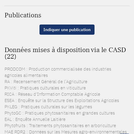
Publications
Indiquer une publication
Données mises à disposition via le CASD
(22)
PRODCOM : Production commercialisée des industries
agricoles alimentaires
RA : Recensement Général de l’Agriculture
PKViti : Pratiques culturales en viticulture
RICA : Réseau d'Information Comptable Agricole
ESEA : Enquête sur la Structure des Exploitations Agricoles
PKLEG : Pratiques culturales sur les légumes
PhytoGC : Pratiques phytosanitaires en grandes cultures
EAL : Enquête Annuelle Laitière
Phytofruits : Traitements phytosanitaires en arboriculture
MAE RDR2 : Données sur les Mesures agro-environnementales