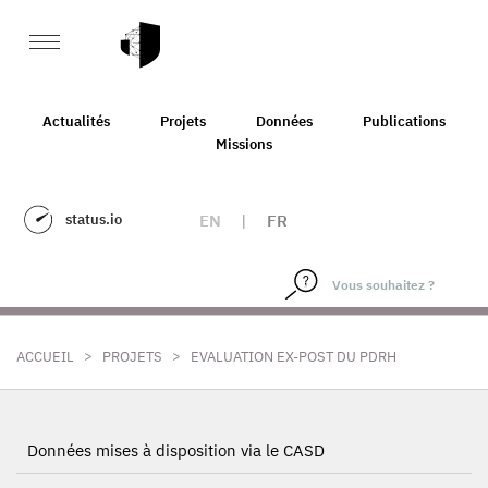
Actualités
Projets
Données
Publications
Missions
status.io
EN
|
FR
>
>
ACCUEIL
PROJETS
EVALUATION EX-POST DU PDRH
Données mises à disposition via le CASD