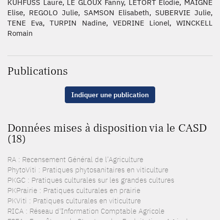
KUHFUSS Laure, LE GLOUX Fanny, LETORT Elodie, MAIGNE
Elise, REGOLO Julie, SAMSON Elisabeth, SUBERVIE Julie,
TENE Eva, TURPIN Nadine, VEDRINE Lionel, WINCKELL
Romain
Publications
Indiquer une publication
Données mises à disposition via le CASD
(18)
RA : Recensement Général de l’Agriculture
PhytoViti : Pratiques phytosanitaires en viticulture
PKGC : Pratiques culturales sur les grandes cultures
PKPrairie : Pratiques culturales en prairie
PKViti : Pratiques culturales en viticulture
RICA : Réseau d'Information Comptable Agricole