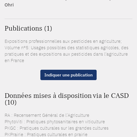
Ohri
Publications (1)
Expositions professionnelles aux pesticides en agriculture;
Volume n°5: Usages possibles des statistiques agricoles, des
pratiques et des expositions aux pesticides dans l'agriculture
en France
Indiquer une publication
Données mises à disposition via le CASD
(10)
RA : Recensement Général de l’Agriculture
PhytoViti : Pratiques phytosanitaires en viticulture
PKGC : Pratiques culturales sur les grandes cultures
PKPrairie : Pratiques culturales en prairie