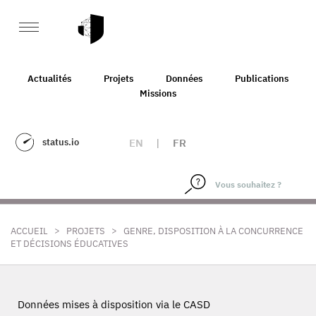
Actualités
Projets
Données
Publications
Missions
status.io
EN
|
FR
>
>
ACCUEIL
PROJETS
GENRE, DISPOSITION À LA CONCURRENCE
ET DÉCISIONS ÉDUCATIVES
Données mises à disposition via le CASD