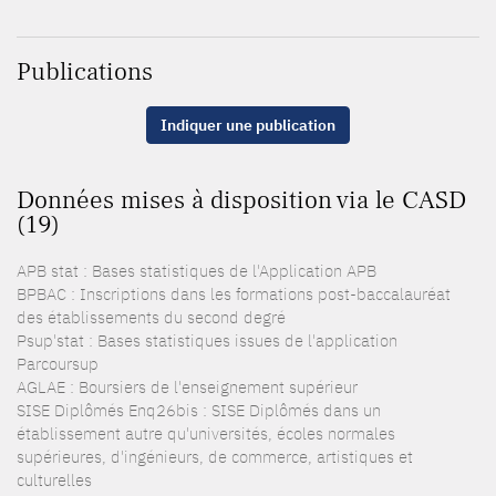
Publications
Indiquer une publication
Données mises à disposition via le CASD
(19)
APB stat : Bases statistiques de l'Application APB
BPBAC : Inscriptions dans les formations post-baccalauréat
des établissements du second degré
Psup'stat : Bases statistiques issues de l'application
Parcoursup
AGLAE : Boursiers de l'enseignement supérieur
SISE Diplômés Enq26bis : SISE Diplômés dans un
établissement autre qu'universités, écoles normales
supérieures, d'ingénieurs, de commerce, artistiques et
culturelles