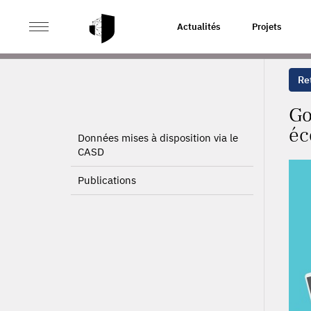
>
>
ACCUEIL
PROJETS
GOUVERNANCE LOCALE, INTER
Actualités
Projets
Ret
Go
éc
Données mises à disposition via le
CASD
Publications