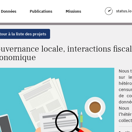
ACTIONS FISCALES ET ATTRACTIVITÉ ÉCONOMIQUE
status.io
Données
Publications
Missions
our à la liste des projets
uvernance locale, interactions fiscale
onomique
Nous t
sur le
hétér
censur
de co
donné
Nous 
l’hét
collect