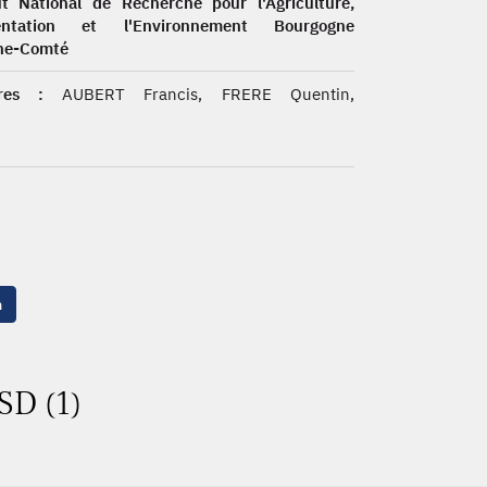
ut National de Recherche pour l'Agriculture,
mentation et l'Environnement Bourgogne
he-Comté
res :
AUBERT Francis, FRERE Quentin,
n
SD (1)