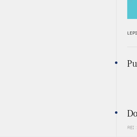
LEPI
Pu
Do
REI 