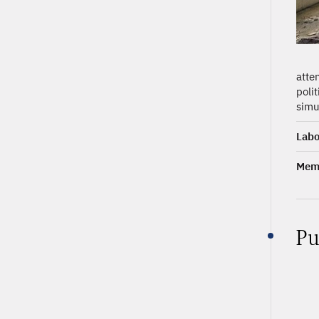
atte
poli
simu
Labo
Memb
Pu