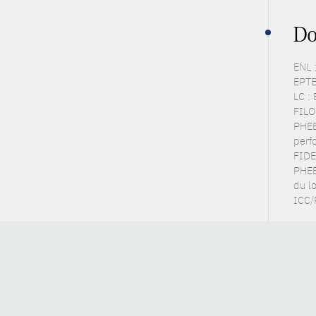
Do
ENL 
EPTB 
LC :
FILOS
PHEB
perf
FIDE
PHEB
du l
ICC/