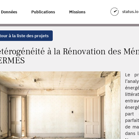
TION DES MÉNAGES: SIMULATIONS - HERMES
status.io
Données
Publications
Missions
our à la liste des projets
térogénéité à la Rénovation des Mén
ERMES
Le pr
l’ana
énerg
littér
entra
énergé
part 
parfai
de man
dans 