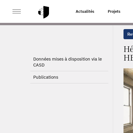
>
>
ACCUEIL
PROJETS
HÉTÉROGÉNÉITÉ À LA RÉNOVA
Actualités
Projets
Ret
Hé
H
Données mises à disposition via le
CASD
Publications