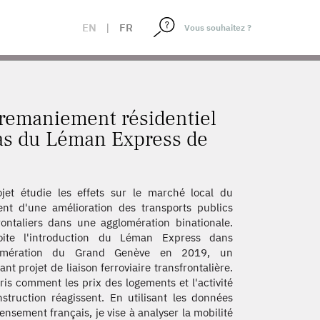
IONALES : LE CAS DU LÉMAN EXPRESS DE GENÈVE
EN
|
FR
 remaniement résidentiel
 cas du Léman Express de
jet étudie les effets sur le marché local du
nt d'une amélioration des transports publics
rontaliers dans une agglomération binationale.
loite l'introduction du Léman Express dans
lomération du Grand Genève en 2019, un
ant projet de liaison ferroviaire transfrontalière.
ris comment les prix des logements et l'activité
struction réagissent. En utilisant les données
ensement français, je vise à analyser la mobilité