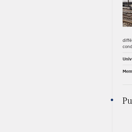
diff
cond
Univ
Memb
Pu