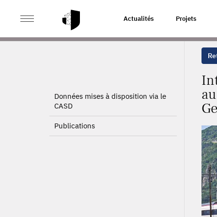
>
>
ACCUEIL
PROJETS
INTÉGRATION DU MARCHÉ DU 
Actualités
Projets
Ret
In
au
Données mises à disposition via le
Ge
CASD
Publications