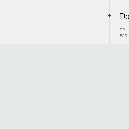
Do
RP :
EAR 