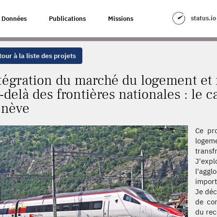
LOGEMENT ET REMANIEMENT RÉSIDENTIEL AU-DELÀ DES FRONTIÈRES NAT
status.io
Données
Publications
Missions
our à la liste des projets
tégration du marché du logement et
-delà des frontières nationales : le
nève
Ce pro
logeme
transf
J'exp
l'agg
import
Je déc
de con
du rec