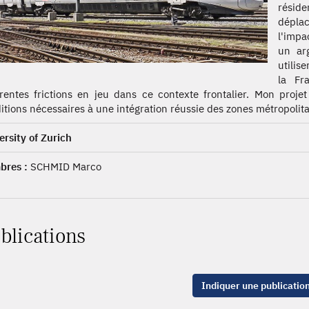
réside
dépla
l'impa
un ar
utilis
la Fr
érentes frictions en jeu dans ce contexte frontalier. Mon proj
itions nécessaires à une intégration réussie des zones métropolita
ersity of Zurich
res :
SCHMID Marco
blications
Indiquer une publicatio