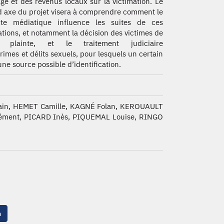
e et des revenus locaux sur la victimation. Le
 axe du projet visera à comprendre comment le
xte médiatique influence les suites de ces
ations, et notamment la décision des victimes de
r plainte, et le traitement judiciaire
crimes et délits sexuels, pour lesquels un certain
ne source possible d’identification.
ain, HEMET Camille, KAGNÉ Folan, KEROUAULT
ément, PICARD Inès, PIQUEMAL Louise, RINGO
n