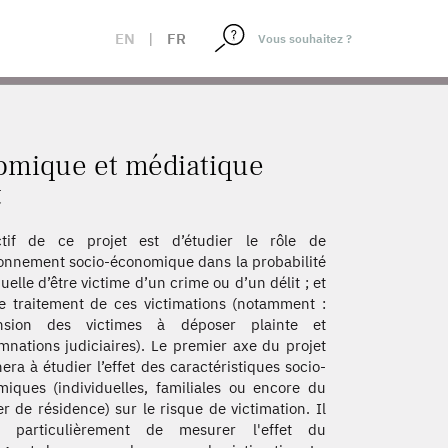
 TRAITEMENT
EN
|
FR
nomique et médiatique
t
ectif de ce projet est d’étudier le rôle de
ronnement socio-économique dans la probabilité
duelle d’être victime d’un crime ou d’un délit ; et
e traitement de ces victimations (notamment :
nsion des victimes à déposer plainte et
nations judiciaires). Le premier axe du projet
era à étudier l’effet des caractéristiques socio-
iques (individuelles, familiales ou encore du
er de résidence) sur le risque de victimation. Il
ra particulièrement de mesurer l'effet du