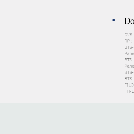
Do
CVS 
RP :
BTS-P
Pane
BTS-
Panel
BTS-E
BTS-S
FILOS
FH-D