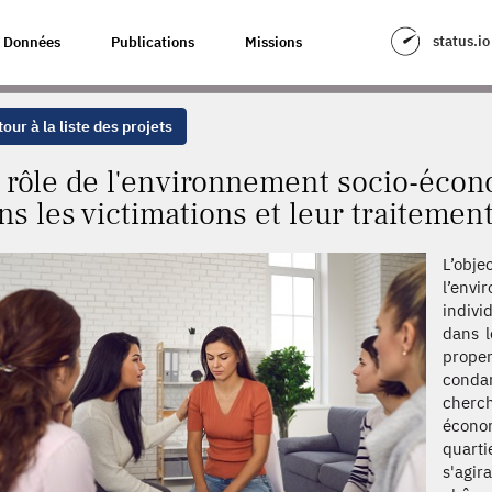
T SOCIO-ÉCONOMIQUE ET MÉDIATIQUE DANS LES VICTIMATIONS ET LEUR
status.io
Données
Publications
Missions
our à la liste des projets
 rôle de l'environnement socio-éco
ns les victimations et leur traitemen
L’obj
l’envi
indivi
dans l
prope
condam
cherch
économ
quarti
s'agi