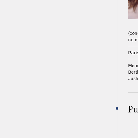
(con
nomb
Pari
Memb
Bert
Just
Pu