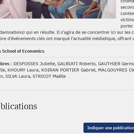
chômag
second
conte
victim
porte
damnations) qui en résulte. Il s’agira de se concentrer ici sur les 
re d’événements clés ont marqué l’actualité médiatique, offrant u
s School of Economics
res :
DESFOSSES Juliette, GALBIATI Roberto, GAUTHIER Germ
ille, KHOURY Laura, KOIRAN PORTIER Gabriel, MALGOUYRES Cl
in, SILVA Laura, STRICOT Maëlle
blications
Indiquer une publicatio