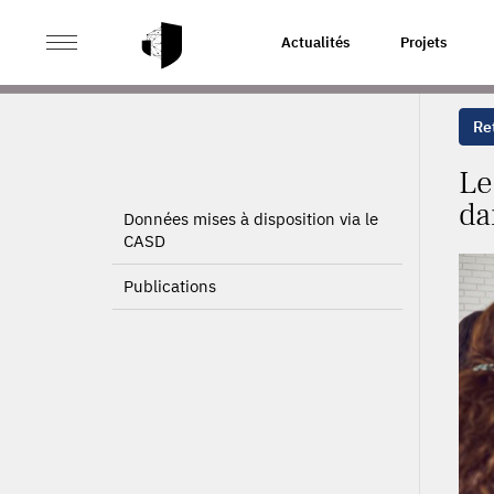
>
>
ACCUEIL
PROJETS
LE RÔLE DE L'ENVIRONNEMEN
Actualités
Projets
Ret
Le
da
Données mises à disposition via le
CASD
Publications