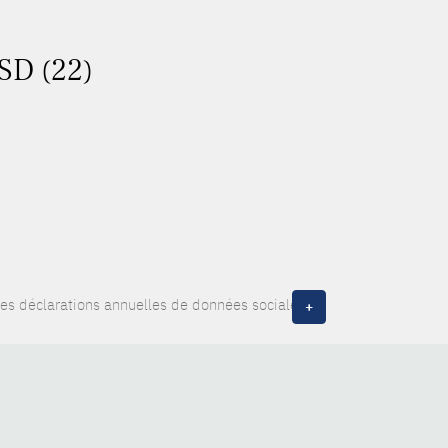
ASD (22)
es déclarations annuelles de données sociales
+