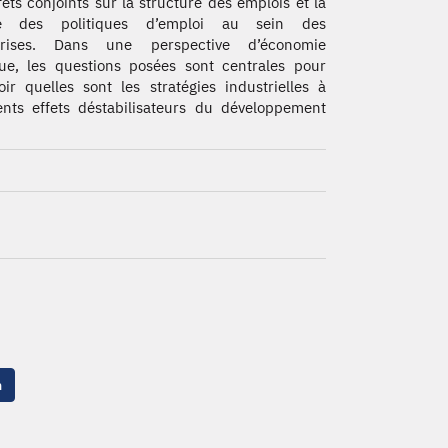
fets conjoints sur la structure des emplois et la
té des politiques d’emploi au sein des
prises. Dans une perspective d’économie
que, les questions posées sont centrales pour
oir quelles sont les stratégies industrielles à
ents effets déstabilisateurs du développement
n