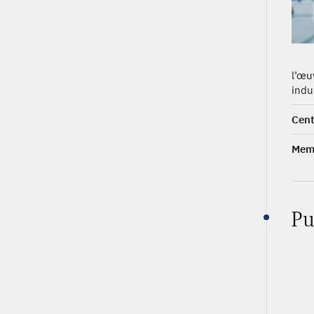
l’œu
indus
Cent
Memb
Pu