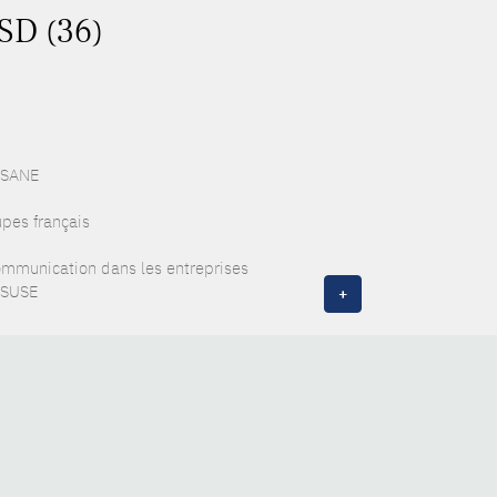
ASD (36)
 ESANE
upes français
communication dans les entreprises
f SUSE
+