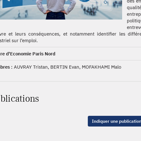
des ef
quali
entre
politi
entrev
vre et leurs conséquences, et notamment identifier les différ
triel sur l’emploi.
re d'Economie Paris Nord
res :
AUVRAY Tristan, BERTIN Evan, MOFAKHAMI Malo
blications
Indiquer une publicatio