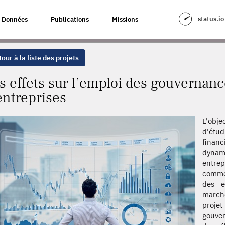
ES GOUVERNANCES ET STRATÉGIES D’ENTREPRISES
status.io
Données
Publications
Missions
our à la liste des projets
s effets sur l’emploi des gouvernanc
entreprises
L'obje
d'étu
financ
dynami
entrep
commen
des e
marché
projet
gouver