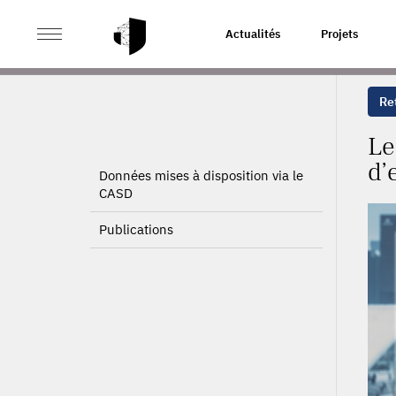
>
>
ACCUEIL
PROJETS
LES EFFETS SUR L’EMPLOI D
Actualités
Projets
Ret
Le
d’
Données mises à disposition via le
CASD
Publications