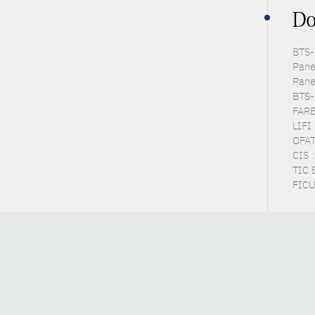
Do
BTS-P
Pane
Pane
BTS-
FARE 
LIFI 
OFAT
CIS 
TIC 
FICUS