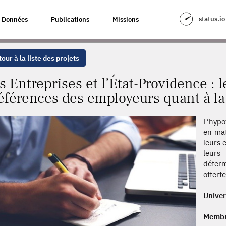
-PROVIDENCE : LES MICRO-FONDATIONS DES PRÉFÉRENCES DES EMPLOYEU
status.io
Données
Publications
Missions
our à la liste des projets
s Entreprises et l’État-Providence : 
éférences des employeurs quant à la 
L’hypo
en mat
leurs 
leurs
déterm
offert
Univer
Membr