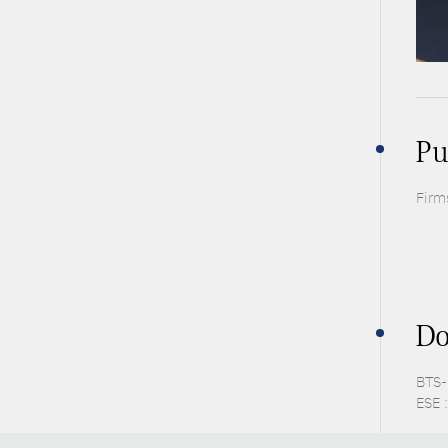
Pu
Firm
Do
BTS-P
ESE :