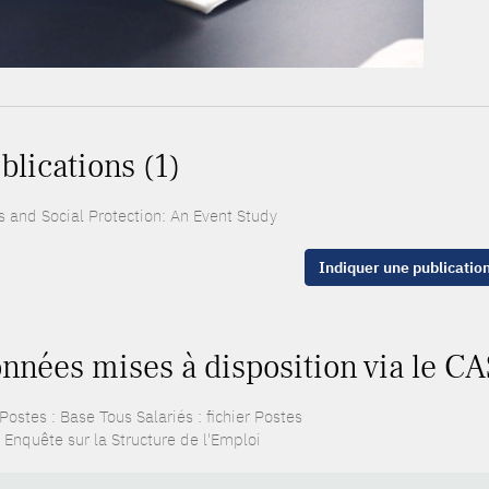
blications (1)
s and Social Protection: An Event Study
Indiquer une publicatio
nnées mises à disposition via le CA
ostes : Base Tous Salariés : fichier Postes
 Enquête sur la Structure de l'Emploi