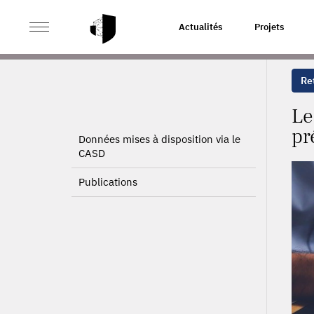
>
>
ACCUEIL
PROJETS
LES ENTREPRISES ET L’ÉTAT
Actualités
Projets
Ret
Le
pr
Données mises à disposition via le
CASD
Publications