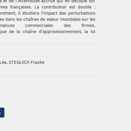
s et de l'incertitude accrue qui en découle sur
rmes françaises. La contribution est double :
rement, il étudiera l'impact des perturbations
es dans les chaînes de valeur mondiales sur les
ormances commerciales des firmes.
ique de la chaîne d'approvisionnement, la loi
éa, STEGLICH Frauke
n