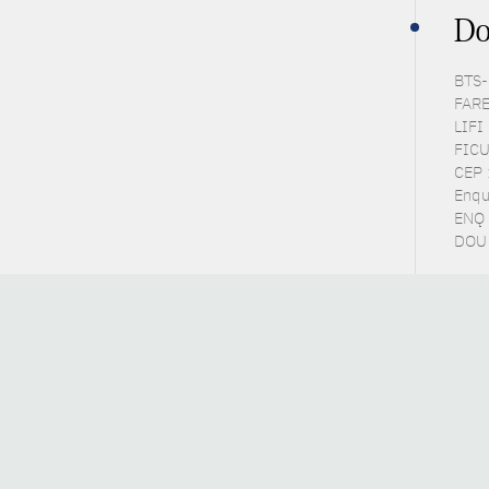
Do
BTS-P
FARE 
LIFI 
FICUS
CEP 
Enqu
ENQ 
DOU 