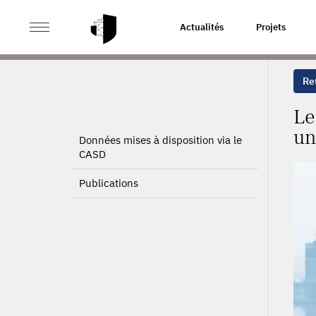
>
>
ACCUEIL
PROJETS
LES FIRMES FRANÇAISES FAC
Actualités
Projets
Ret
Le
un
Données mises à disposition via le
CASD
Publications