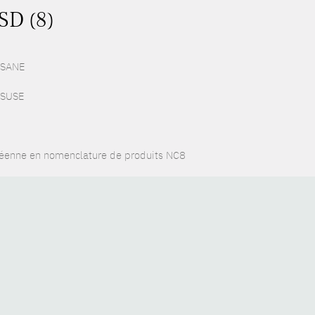
SD (8)
 ESANE
f SUSE
péenne en nomenclature de produits NC8