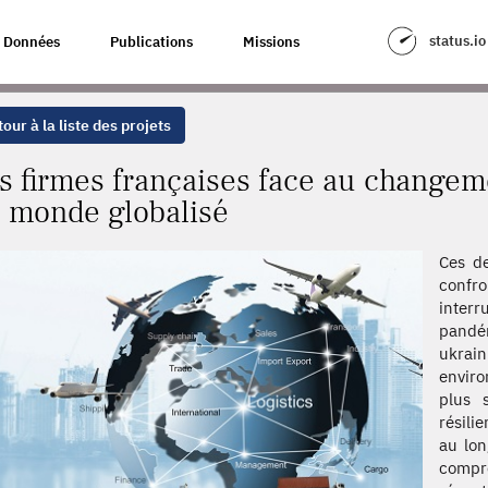
E AU CHANGEMENT ET À L'INCERTITUDE DANS UN MONDE GLOBALISÉ
status.io
Données
Publications
Missions
our à la liste des projets
s firmes françaises face au changeme
 monde globalisé
Ces de
confro
inter
pand
ukrai
enviro
plus 
résili
au lon
compr