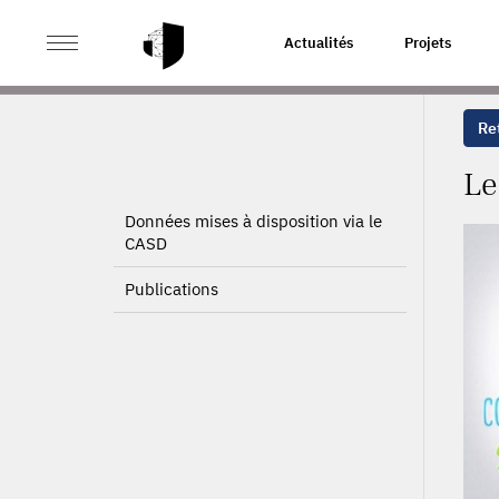
>
>
ACCUEIL
PROJETS
LES MODÈLES ÉCONOMIQUES 
Actualités
Projets
Ret
Le
Données mises à disposition via le
CASD
Publications