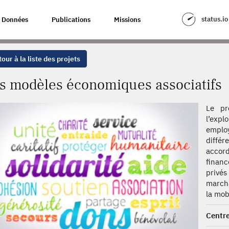
ASSOCIATIFS
status.io
Données
Publications
Missions
our à la liste des projets
s modèles économiques associatifs
Le pr
l’expl
emplo
diffé
accord
financ
privés
marcha
la mobi
Centre