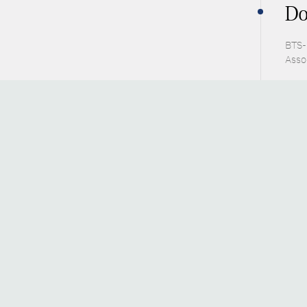
Do
BTS-P
Asso