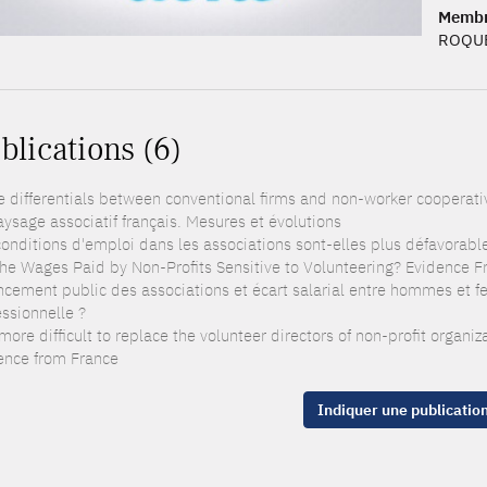
Memb
ROQUE
blications (6)
 differentials between conventional firms and non-worker cooperativ
aysage associatif français. Mesures et évolutions
conditions d'emploi dans les associations sont-elles plus défavorable
the Wages Paid by Non-Profits Sensitive to Volunteering? Evidence 
ncement public des associations et écart salarial entre hommes et fe
essionnelle ?
 more difficult to replace the volunteer directors of non-profit organi
ence from France
Indiquer une publicatio