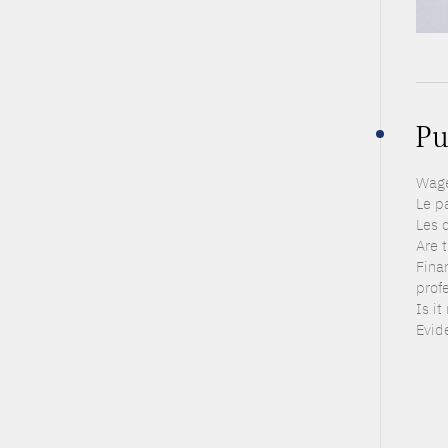
Pu
Wage
Le p
Les 
Are 
Fina
prof
Is it
Evid