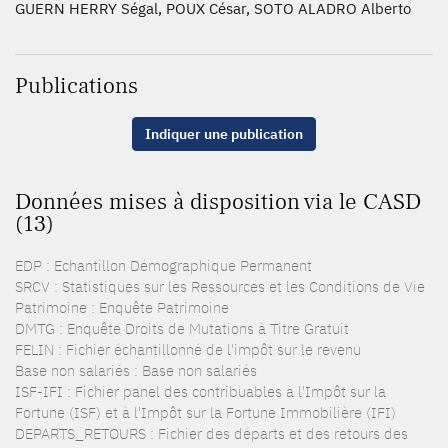
GUERN HERRY Ségal, POUX César, SOTO ALADRO Alberto
Publications
Indiquer une publication
Données mises à disposition via le CASD
(13)
EDP : Echantillon Démographique Permanent
SRCV : Statistiques sur les Ressources et les Conditions de Vie
Patrimoine : Enquête Patrimoine
DMTG : Enquête Droits de Mutations à Titre Gratuit
FELIN : Fichier échantillonné de l'impôt sur le revenu
Base non salariés : Base non salariés
ISF-IFI : Fichier panel des contribuables à l'Impôt sur la
Fortune (ISF) et à l'Impôt sur la Fortune Immobilière (IFI)
DEPARTS_RETOURS : Fichier des départs et des retours des