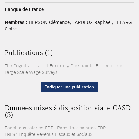
Banque de France
Membres :
BERSON Clémence, LARDEUX Raphaël, LELARGE
Claire
Publications (1)
The Cognitive Load of Financing Constraints: Evidence from
Large Scale Wage Surveys
Indiquer une publication
Données mises à disposition via le CASD
(3)
Panel tous salariés-EDP : Panel tous salariés-EDP
ERFS : Enquête Revenus Fiscaux et Sociaux