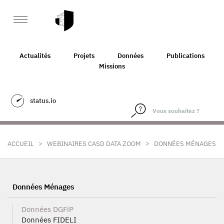
Actualités
Projets
Données
Publications
Missions
status.io
>
>
ACCUEIL
WEBINAIRES CASD DATA ZOOM
DONNÉES MÉNAGES
Données Ménages
Données DGFiP
Données FIDELI