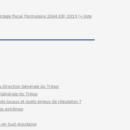
tage fiscal (formulaire 2044 EB) 2019 (+ liste
la Direction Générale du Trésor
n Générale du Trésor
hés locaux et quels enjeux de régulation ?
ues extrêmes
le en Sud-Aquitaine