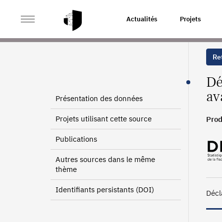
>
>
ACCUEIL
SOURCES
DÉCLARATIONS DES LOCAUX B
Actualités
Projets
Ret
Dé
av
Présentation des données
Projets utilisant cette source
Prod
Publications
Autres sources dans le même
thème
Identifiants persistants (DOI)
Décl