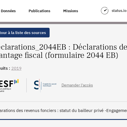
ÉNÉFICIANT D’UN AVANTAGE FISCAL (FORMULAIRE 2044 EB)
status.io
Données
Publications
Missions
our à la liste des sources
clarations_2044EB : Déclarations de
antage fiscal (formulaire 2044 EB)
uits :
2019
Demander l'accès
arations des revenus fonciers : statut du bailleur privé -Engagemen