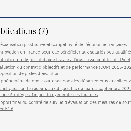
blications (7)
écialisation productive et compétitivité de l'économie française,
innovation en France peut-elle bénéficier aux salariés peu qualifié
aluation du dispositif d'aide fiscale à l'investissement locatif Pinel
aluation du contrat d'objectifs et de performance (COP) 2016-2020
oposition de pistes d'évolution
 phénomène de non-assurance dans les départements et collectiv
atistiques sur le recours aux dispositifs de mars à septembre 202
ance Stratégie / Inspection générale des finances
pport final du comité de suivi et d’évaluation des mesures de sou
vid-19