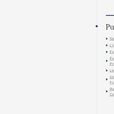
Pu
Sp
L'
Ev
Év
Pr
Le
St
Fr
Ra
Co