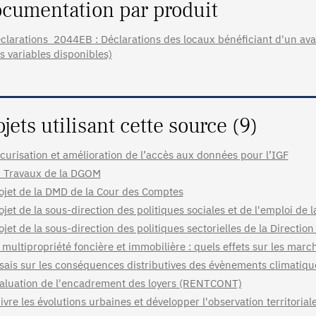
cumentation par produit
clarations_2044EB : Déclarations des locaux bénéficiant d'un avan
s variables disponibles)
ojets utilisant cette source (9)
curisation et amélioration de l’accès aux données pour l’IGF
 Travaux de la DGOM
ojet de la DMD de la Cour des Comptes
ojet de la sous-direction des politiques sociales et de l'emploi de 
ojet de la sous-direction des politiques sectorielles de la Directio
 multipropriété foncière et immobilière : quels effets sur les marc
sais sur les conséquences distributives des évènements climatiq
aluation de l'encadrement des loyers (RENTCONT)
ivre les évolutions urbaines et développer l'observation territoria