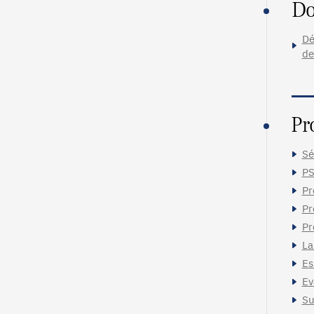
Do
Dé
de
Pr
Sé
PS
Pr
Pr
Pr
La
Es
Ev
Su