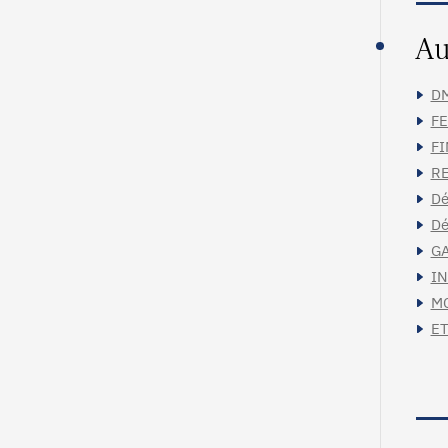
Au
DM
FE
FI
RE
Dé
Dé
GA
IN
MC
ET