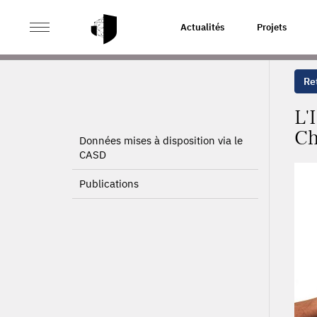
>
>
ACCUEIL
PROJETS
L'IMPACT DU CAPITAL HUMAIN
Actualités
Projets
Ret
L'
Ch
Données mises à disposition via le
CASD
Publications