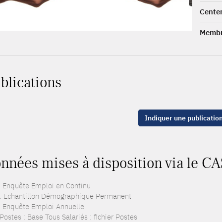
Center
Membr
blications
Indiquer une publicatio
nnées mises à disposition via le C
: Enquête Emploi en Continu
: Echantillon Démographique Permanent
: Enquête Emploi Annuelle
ostes : Base Tous Salariés : fichier Postes