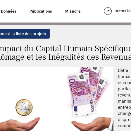
 SPÉCIFIQUE À L'ENTREPRISE SUR LE CHÔMAGE ET LES INÉGALITÉS DES 
status.io
Données
Publications
Missions
our à la liste des projets
Impact du Capital Humain Spécifique 
ômage et les Inégalités des Revenu
Cette 
humain
et con
partic
reven
maniè
entrep
chang
dispr
compét