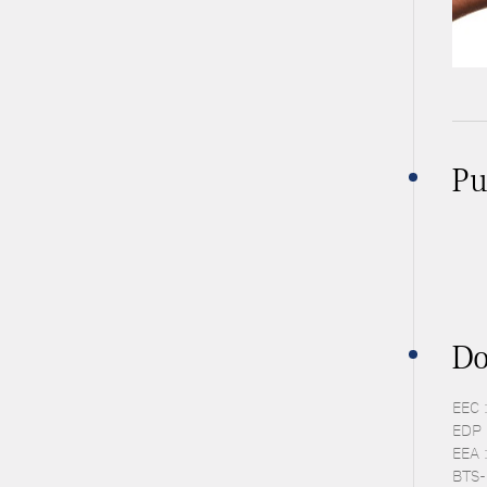
Pu
Do
EEC 
EDP 
EEA 
BTS-P