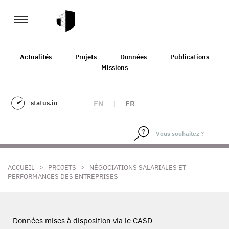
Actualités
Projets
Données
Publications
Missions
status.io
EN
|
FR
>
>
ACCUEIL
PROJETS
NÉGOCIATIONS SALARIALES ET
PERFORMANCES DES ENTREPRISES
Données mises à disposition via le CASD