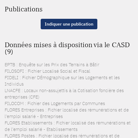
Publications
Indiquer une publication
Données mises à disposition via le CASD
(9)
EPTB : Enquête sur les Prix des Terrains à Bâtir
FILOSOFI : Fichier Localisé Social et Fiscal
FIDELI : Fichier DÉmographique sur les Logements et les
Individus
LNACFE : Locaux non-assujettis à la Cotisation foncière des
entreprises (CFE)
FILOCOM : Fichier des Logements par Communes
FLORES Entreprises : Fichier localisé des rémunérations et de
l'emploi salarié - Entreprises
FLORES Etablissements : Fichier localisé des rémunérations et
de l'emploi salarié - Etablissements
FLORES Postes : Fichier localisé des rémunérations et de