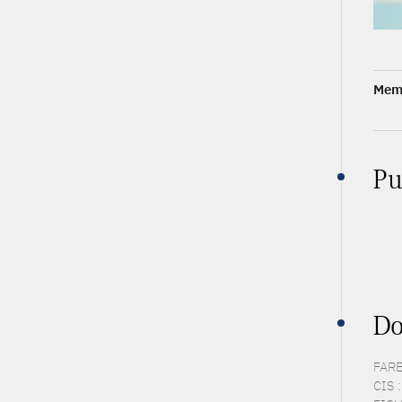
Memb
Pu
Do
FARE 
CIS 