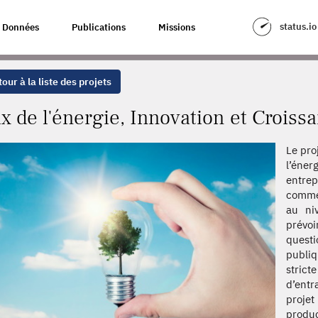
ION ET CROISSANCE
status.io
Données
Publications
Missions
our à la liste des projets
ix de l'énergie, Innovation et Croiss
Le pro
l’éner
entrep
commen
au ni
prévoi
quest
publiq
strict
d’entr
proje
produc