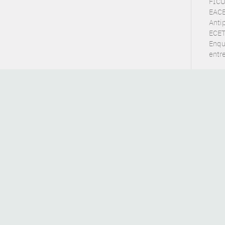
FICUS
EACE
Anti
ECET
Enqu
entr