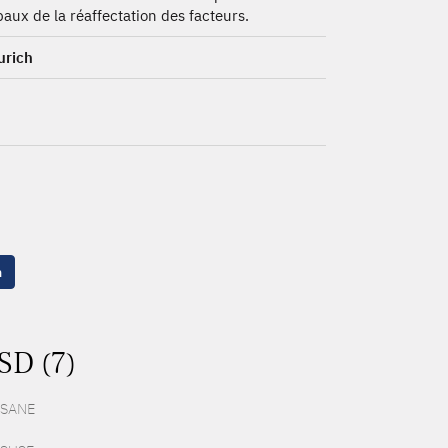
paux de la réaffectation des facteurs.
urich
n
SD (7)
 ESANE