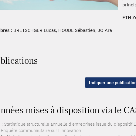
princi
ETH Z
res :
BRETSCHGER Lucas, HOUDE Sébastien, JO Ara
blications
Indiquer une publicatio
nnées mises à disposition via le CA
: Statistique structurelle annuelle d’entreprises issue du dispositif
: Enquête communautaire sur l'innovation