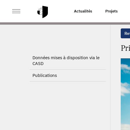
>
>
ACCUEIL
PROJETS
PRIX DE L'ÉNERGIE, INNOVAT
Actualités
Projets
Ret
Pr
Données mises à disposition via le
CASD
Publications