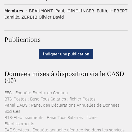
Membres :
BEAUMONT Paul, GINGLINGER Edith, HEBERT
Camille, ZERBIB Olivier David
Publications
Indiquer une publication
Données mises à disposition via le CASD
(45)
EEC : Enquête Emploi en Continu
BTS-Postes : Base Tous Salariés : fichier Postes
Panel DADS : Panel des Déclarations Annuelles de Données
Sociales
BTS-Etablissements : Base Tous Salariés : fichier
Etablissements
EAE Services : Enquête annuelle d’entreprise dans les services