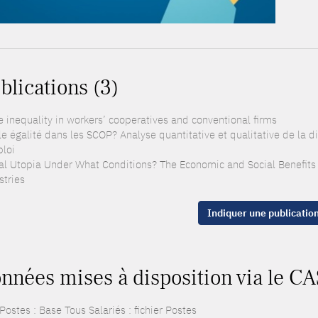
blications (3)
 inequality in workers’ cooperatives and conventional firms
e égalité dans les SCOP? Analyse quantitative et qualitative de la dis
ploi
al Utopia Under What Conditions? The Economic and Social Benefit
stries
Indiquer une publicatio
nnées mises à disposition via le CA
ostes : Base Tous Salariés : fichier Postes