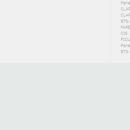
Pane
CLAP
CLAP
BTS-
FARE 
CIS 
FICUS
Panel
BTS-E