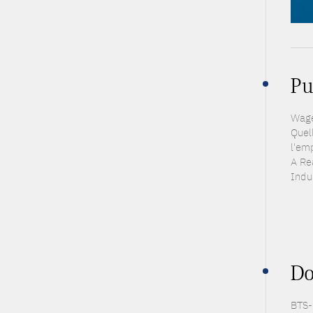
Pu
Wage
Quell
l'em
A Re
Indu
Do
BTS-P