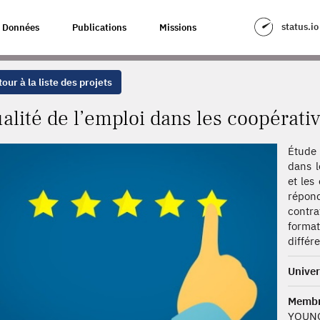
ES COOPÉRATIVES DE TRAVAILLEURS
status.io
Données
Publications
Missions
our à la liste des projets
alité de l’emploi dans les coopérativ
Étude 
dans l
et les
répond
contr
format
différ
Univer
Memb
YOUNG