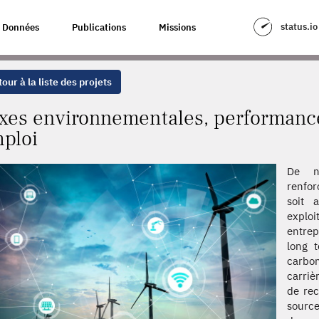
PERFORMANCE DES ENTREPRISES, ET EMPLOI
status.io
Données
Publications
Missions
our à la liste des projets
xes environnementales, performance
ploi
De n
renfor
soit 
explo
entrep
long t
carbo
carriè
de rec
sourc