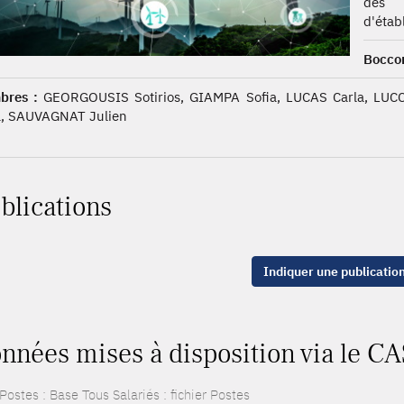
des 
d'étab
Boccon
bres :
GEORGOUSIS Sotirios, GIAMPA Sofia, LUCAS Carla, LUC
, SAUVAGNAT Julien
blications
Indiquer une publicatio
nnées mises à disposition via le C
ostes : Base Tous Salariés : fichier Postes