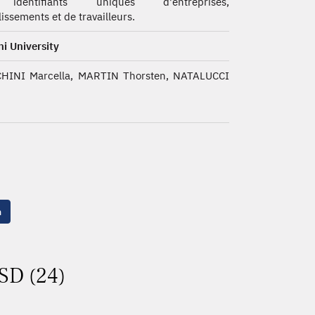
identifiants uniques d'entreprises,
lissements et de travailleurs.
i University
CHINI Marcella, MARTIN Thorsten, NATALUCCI
n
ASD (24)