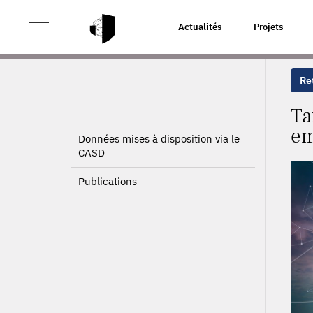
>
>
ACCUEIL
PROJETS
TAXES ENVIRONNEMENTALES, 
Actualités
Projets
Ret
Ta
em
Données mises à disposition via le
CASD
Publications