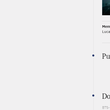
Mem
Luca
Pu
Do
BTS-P