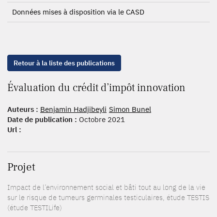
Données mises à disposition via le CASD
Retour à la liste des publications
Évaluation du crédit d’impôt innovation
Auteurs :
Benjamin Hadjibeyli
Simon Bunel
Date de publication :
Octobre 2021
Url :
Projet
Impact de l’environnement social et bâti tout au long de la vie
sur le risque de tumeurs germinales testiculaires, étude TESTIS
(étude TESTILife)