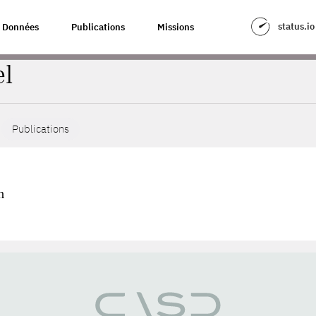
status.io
Données
Publications
Missions
el
Publications
n