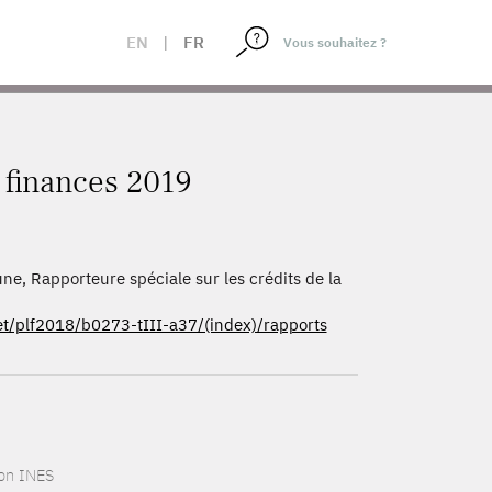
EN
|
FR
 finances 2019
e, Rapporteure spéciale sur les crédits de la
t/plf2018/b0273-tIII-a37/(index)/rapports
ion INES