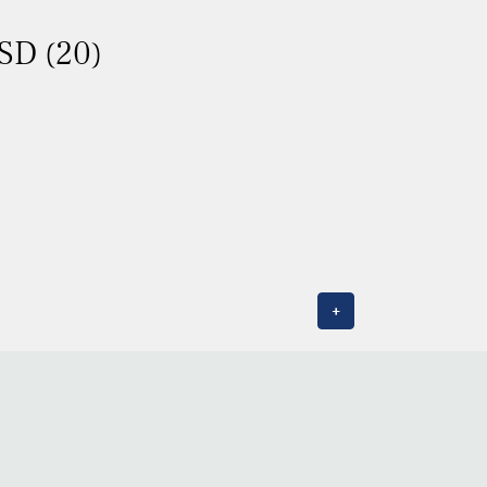
ASD (20)
+