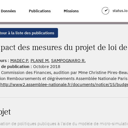
 PROJET DE LOI DE FINANCES 2019
status.io
Données
Publications
Missions
our à la liste des publications
pact des mesures du projet de loi de
urs :
MADEC P.
PLANE M.
SAMPOGNARO R.
 de publication :
Octobre 2018
Commission des Finances, audition par Mme Christine Pires-Beaun
ion Remboursements et dégrèvements Assemblée Nationale Paris
http://www2.assemblee-nationale.fr/documents/notice/15/budge
ojet
uation de politiques publiques à l'aide du modèle de micro-simulat