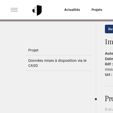
>
>
ACCUEIL
PUBLICATIONS
IMPACT DES MESURES DU
Actualités
Projets
Ret
Im
Projet
Aute
Date
Données mises à disposition via le
Réf :
CASD
miss
Url :
Pr
Eval