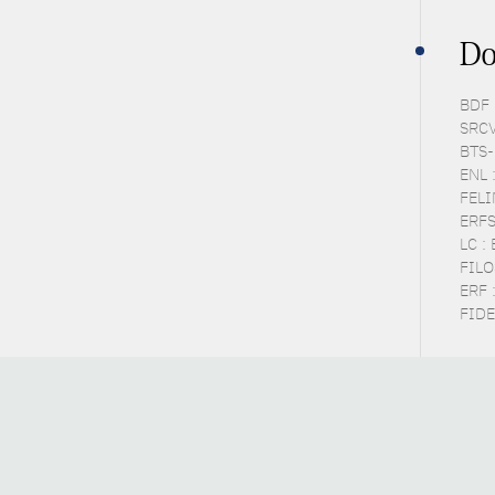
Do
BDF 
SRCV
BTS-P
ENL 
FELIN
ERFS
LC :
FILOS
ERF 
FIDE