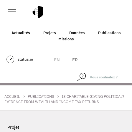
Actualités
Projets
Données
Publications
Missions
status.io
EN
|
FR
>
>
ACCUEIL
PUBLICATIONS
IS CHARITABLE GIVING POLITICAL?
EVIDENCE FROM WEALTH AND INCOME TAX RETURNS
Projet