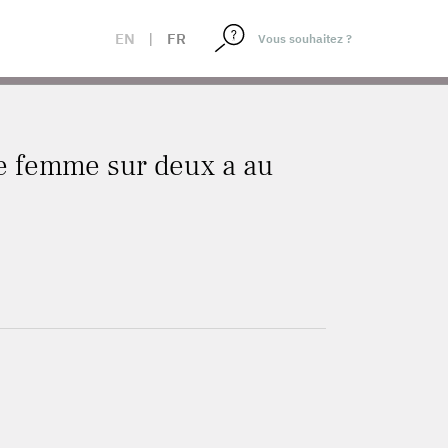
 LA SUITE
EN
|
FR
ne femme sur deux a au