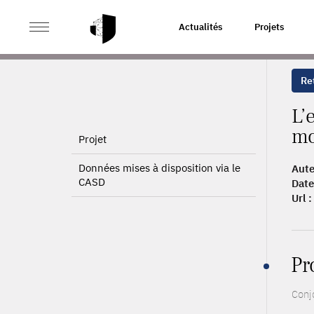
>
>
ACCUEIL
PUBLICATIONS
L’ENFANT SANS VIE EN 
Actualités
Projets
Ret
L’
mo
Projet
Données mises à disposition via le
Aute
CASD
Date
Url :
Pr
Conj