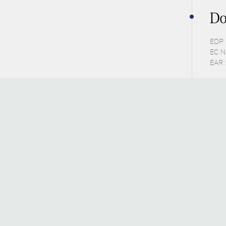
Do
EDP 
EC N
EAR 