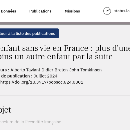
FRANCE : PLUS D’UNE FEMME SUR DEUX A AU MOINS UN AUTRE ENFANT PAR
status.io
Données
Publications
Missions
our à la liste des publications
enfant sans vie en France : plus d’u
ins un autre enfant par la suite
urs :
Alberto Taviani
Didier Breton
John Tomkinson
 de publication :
Juillet 2024
https://doi.org/10.3917/popsoc.624.0001
ojet
oncture de la fécondité française