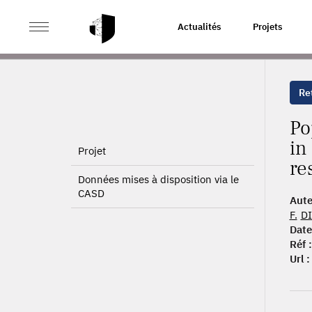
>
>
ACCUEIL
PUBLICATIONS
POPULATION CHARACTER
Actualités
Projets
RESECTION: THE MINOTAUR STUDY
Ret
Po
in
Projet
re
Données mises à disposition via le
CASD
Aute
F.
DI
Date
Réf :
Url :