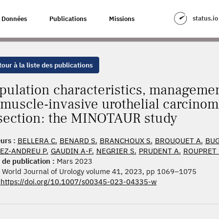
ISTICS, MANAGEMENT, AND SURVIVAL OUTCOMES IN MUSCLE-INVASIVE
status.io
Données
Publications
Missions
our à la liste des publications
pulation characteristics, managemen
 muscle-invasive urothelial carcino
section: the MINOTAUR study
urs :
BELLERA C.
BENARD S.
BRANCHOUX S.
BROUQUET A.
BUG
EZ-ANDREU P.
GAUDIN A-F.
NEGRIER S.
PRUDENT A.
ROUPRET 
 de publication :
Mars 2023
World Journal of Urology volume 41, 2023, pp 1069–1075
https://doi.org/10.1007/s00345-023-04335-w