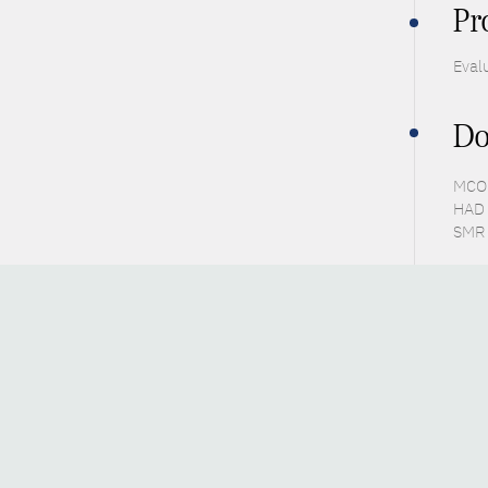
Pr
Eval
Do
MCO 
HAD 
SMR 