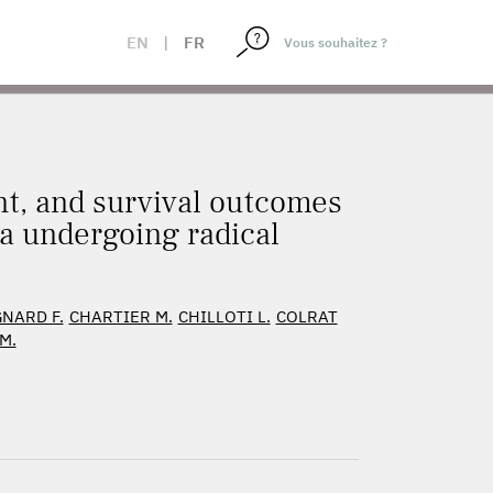
 UROTHELIAL CARCINOMA UNDERGOING RADICAL
EN
|
FR
t, and survival outcomes
ma undergoing radical
NARD F.
CHARTIER M.
CHILLOTI L.
COLRAT
M.