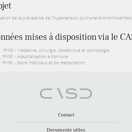
ojet
uation de la prévalence de l'hypertension pulmonaire thromboembol
nnées mises à disposition via le CA
: PMSI - Médecine, chirurgie, obstétrique et odontologie
: PMSI - Hospitalisation à domicile
: PMSI - Soins médicaux et de réadaptation
Contact
Documents utiles