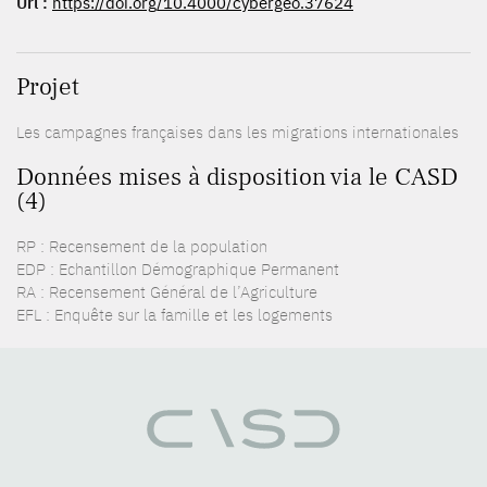
Url :
https://doi.org/10.4000/cybergeo.37624
Projet
Les campagnes françaises dans les migrations internationales
Données mises à disposition via le CASD
(4)
RP : Recensement de la population
EDP : Echantillon Démographique Permanent
RA : Recensement Général de l’Agriculture
EFL : Enquête sur la famille et les logements