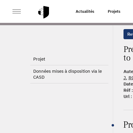
>
>
ACCUEIL
PUBLICATIONS
PREVALENCE OF SEXUAL
Actualités
Projets
Ret
Pr
to
Projet
Données mises à disposition via le
Aute
CASD
J.
R
Date
Réf :
Url :
Pr