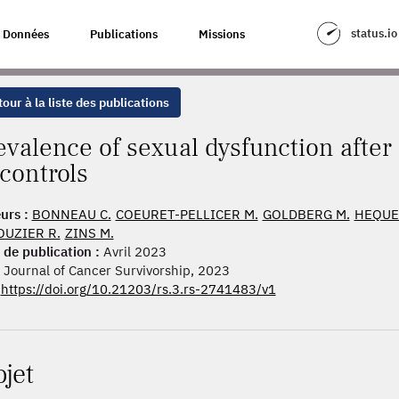
 DYSFUNCTION AFTER BREAST CANCER COMPARED TO CONTROLS
status.io
Données
Publications
Missions
our à la liste des publications
evalence of sexual dysfunction afte
 controls
urs :
BONNEAU C.
COEURET-PELLICER M.
GOLDBERG M.
HEQUE
OUZIER R.
ZINS M.
 de publication :
Avril 2023
Journal of Cancer Survivorship, 2023
https://doi.org/10.21203/rs.3.rs-2741483/v1
ojet