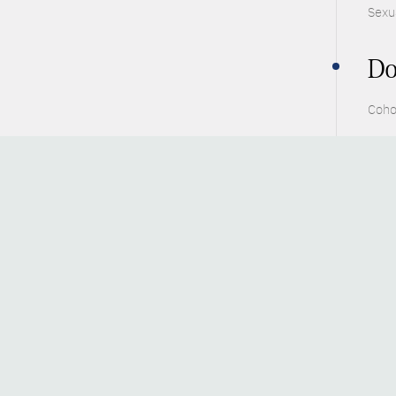
Sexu
Do
Coho