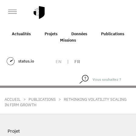
Actualités
Projets
Données
Publications
Missions
status.io
EN
|
FR
>
>
ACCUEIL
PUBLICATIONS
RETHINKING VOLATILITY SCALING
IN FIRM GROWTH
Projet