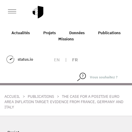
Actualités
Projets
Données
Publications
Missions
status.io
EN
|
FR
>
>
ACCUEIL
PUBLICATIONS
THE CASE FOR A POSITIVE EURO
AREA INFLATION TARGET: EVIDENCE FROM FRANCE, GERMANY AND
ITALY