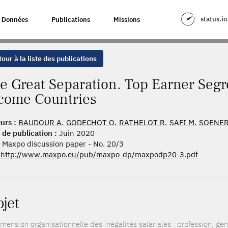
. TOP EARNER SEGREGATION AT WORK IN HIGH-INCOME COUNTRIES
status.io
Données
Publications
Missions
our à la liste des publications
e Great Separation. Top Earner Segr
come Countries
urs :
BAUDOUR A.
GODECHOT O.
RATHELOT R.
SAFI M.
SOENER
 de publication :
Juin 2020
Maxpo discussion paper - No. 20/3
http://www.maxpo.eu/pub/maxpo_dp/maxpodp20-3.pdf
ojet
mension organisationnelle des inégalités salariales : profession, gen