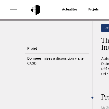
>
>
ACCUEIL
PUBLICATIONS
THE GREAT SEPARATION
Actualités
Projets
Ret
Th
In
Projet
Données mises à disposition via le
Aute
CASD
Date
Réf :
Url :
Pr
La di