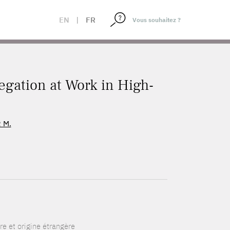
EN
|
FR
egation at Work in High-
 M.
re et origine étrangère