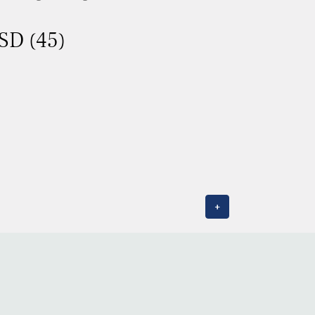
ASD (45)
+