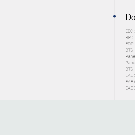
Do
EEC 
RP :
EDP 
BTS-P
Pane
Pane
BTS-
EAE 
EAE 
EAE I