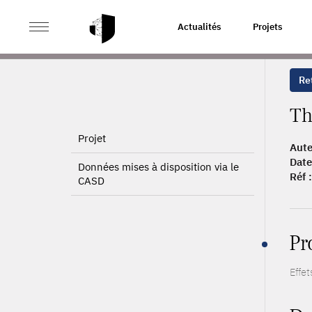
>
>
ACCUEIL
PUBLICATIONS
THE RELOCATION EFFEC
Actualités
Projets
Ret
Th
Projet
Aute
Date
Données mises à disposition via le
Réf :
CASD
Pr
Effe