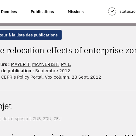
TS OF ENTERPRISE ZONE
status.io
Données
Publications
Missions
our à la liste des publications
e relocation effects of enterprise zo
urs :
MAYER T.
MAYNERIS F.
PY L.
 de publication :
Septembre 2012
CEPR's Policy Portal, Vox column, 28 Sept. 2012
ojet
ts des dispositifs ZUS, ZRU, ZFU