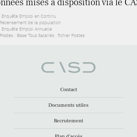
nnées mises à disposition via le CA
: Enquête Emploi en Continu
 Recensement de la population
: Enquête Emploi Annuelle
ostes : Base Tous Salariés : fichier Postes
Contact
Documents utiles
Recrutement
Plan d’accès