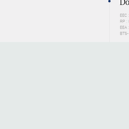
Do
EEC 
RP :
EEA 
BTS-P