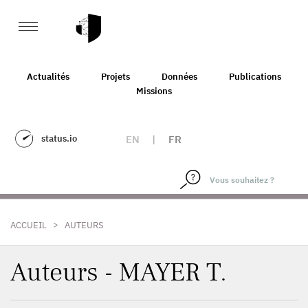
Actualités
Projets
Données
Publications
Missions
status.io
EN
|
FR
>
ACCUEIL
AUTEURS
Auteurs - MAYER T.