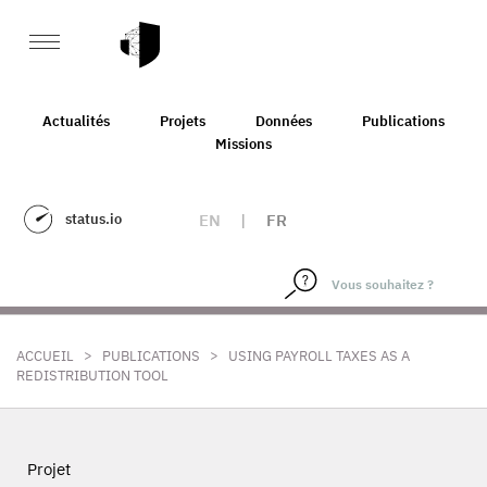
Actualités
Projets
Données
Publications
Missions
status.io
EN
|
FR
>
>
ACCUEIL
PUBLICATIONS
USING PAYROLL TAXES AS A
REDISTRIBUTION TOOL
Projet