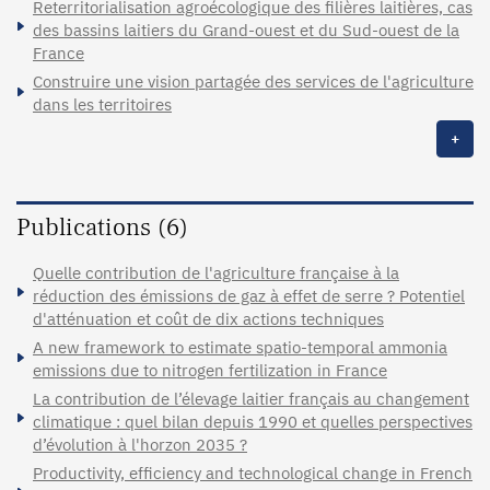
Reterritorialisation agroécologique des filières laitières, cas
des bassins laitiers du Grand-ouest et du Sud-ouest de la
France
Construire une vision partagée des services de l'agriculture
dans les territoires
+
Publications (6)
Quelle contribution de l'agriculture française à la
réduction des émissions de gaz à effet de serre ? Potentiel
d'atténuation et coût de dix actions techniques
A new framework to estimate spatio-temporal ammonia
emissions due to nitrogen fertilization in France
La contribution de l’élevage laitier français au changement
climatique : quel bilan depuis 1990 et quelles perspectives
d’évolution à l'horzon 2035 ?
Productivity, efficiency and technological change in French