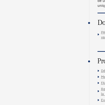
de D
uniq
Do
PA
va
Pr
Dé
Me
FA
Re
la
Ev