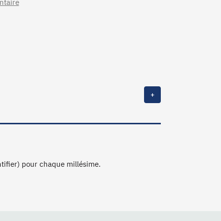
ntaire
+
ntifier) pour chaque millésime.