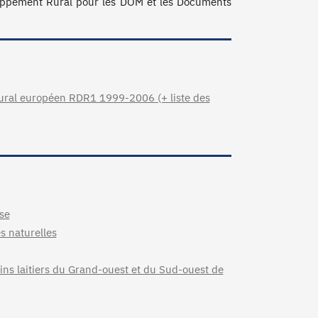
ppement Rural pour les DOM et les Documents 
ral européen RDR1 1999-2006 (+ liste des
se
s naturelles
ssins laitiers du Grand-ouest et du Sud-ouest de