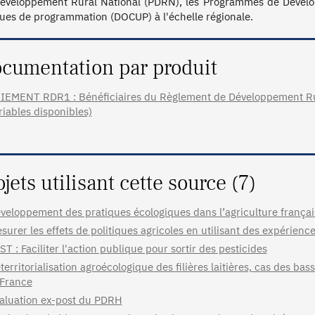
éveloppement Rural National (PDRN), les Programmes de Dévelo
ues de programmation (DOCUP) à l'échelle régionale.
cumentation par produit
IEMENT RDR1 : Bénéficiaires du Règlement de Développement Ru
riables disponibles)
ojets utilisant cette source (7)
veloppement des pratiques écologiques dans l’agriculture françai
surer les effets de politiques agricoles en utilisant des expérience
ST : Faciliter l'action publique pour sortir des pesticides
territorialisation agroécologique des filières laitières, cas des ba
 France
aluation ex-post du PDRH