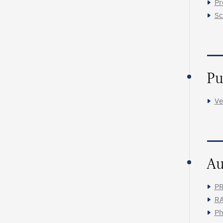
Pr
Sc
Pu
Ve
Au
PR
RA
Ph