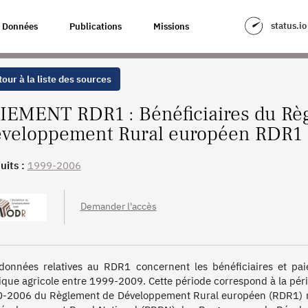
NT DE DÉVELOPPEMENT RURAL EUROPÉEN RDR1
status.io
Données
Publications
Missions
our à la liste des sources
IEMENT RDR1 : Bénéficiaires du Rè
veloppement Rural européen RDR1
uits :
1999-2006
Demander l'accès
données relatives au RDR1 concernent les bénéficiaires et paie
tique agricole entre 1999-2009. Cette période correspond à la pé
-2006 du Règlement de Développement Rural européen (RDR1) mi