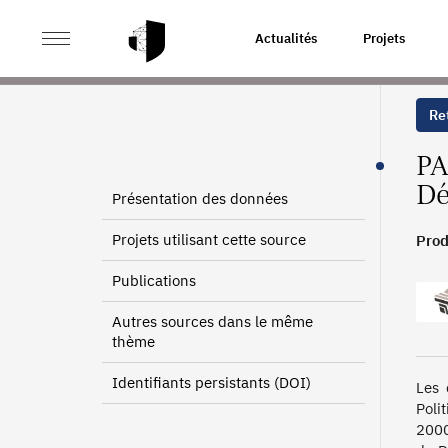
>
>
ACCUEIL
SOURCES
BÉNÉFICIAIRES DU RÈGLEME
Actualités
Projets
Ret
PA
Dé
Présentation des données
Projets utilisant cette source
Prod
Publications
Autres sources dans le même
thème
Identifiants persistants (DOI)
Les 
Poli
2000