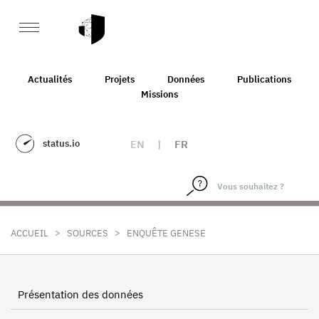
Actualités
Projets
Données
Publications
Missions
status.io
EN
|
FR
>
>
ACCUEIL
SOURCES
ENQUÊTE GENESE
Présentation des données