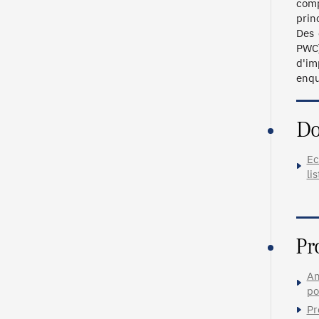
comp
prin
Des 
PWC)
d'im
enqu
Do
Ec
li
Pr
An
po
Pr