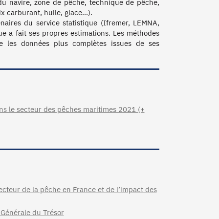
du navire, zone de pêche, technique de pêche, 
carburant, huile, glace...).

naires du service statistique (Ifremer, LEMNA, 
ue a fait ses propres estimations. Les méthodes 
se les données plus complètes issues de ses 
s le secteur des pêches maritimes 2021 (+
ecteur de la pêche en France et de l’impact des
n Générale du Trésor