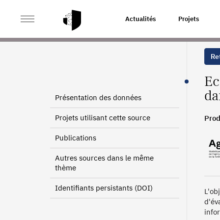
>
>
ACCUEIL
SOURCES
ENQUÊTE SUR LA PRODUCTIO
Actualités
Projets
Ret
Ec
da
Présentation des données
Projets utilisant cette source
Prod
Publications
Autres sources dans le même
thème
Identifiants persistants (DOI)
L'ob
d'év
info