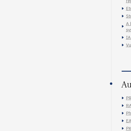
re
Et
St
A 
sy
IA
Vu
Au
PR
RA
Ph
EA
PK