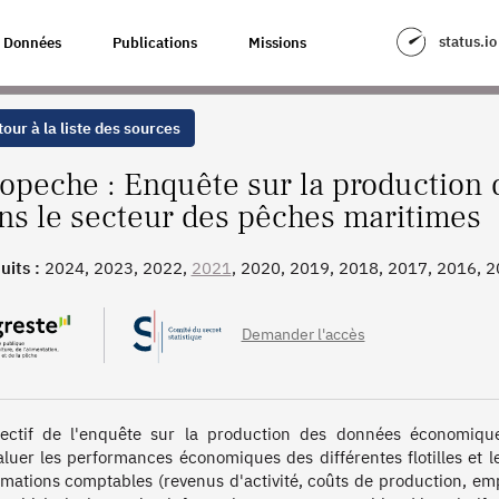
N DES DONNÉES ÉCONOMIQUES DANS LE SECTEUR DES PÊCHES MARITIM
status.io
Données
Publications
Missions
our à la liste des sources
opeche : Enquête sur la productio
ns le secteur des pêches maritimes
uits :
2024, 2023, 2022,
2021
, 2020, 2019, 2018, 2017, 2016, 
Demander l'accès
jectif de l'enquête sur la production des données économiqu
aluer les performances économiques des différentes flotilles et l
rmations comptables (revenus d'activité, coûts de production, emplo