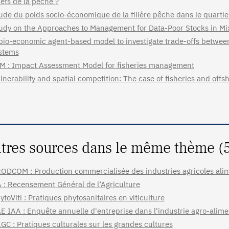
jets de la pêche ?
ude du poids socio-économique de la filière pêche dans le quarti
udy on the Approaches to Management for Data-Poor Stocks in M
bio-economic agent-based model to investigate trade-offs between
stems
M : Impact Assessment Model for fisheries management
lnerability and spatial competition: The case of fisheries and offs
tres sources dans le même thème (
ODCOM : Production commercialisée des industries agricoles ali
 : Recensement Général de l’Agriculture
ytoViti : Pratiques phytosanitaires en viticulture
E IAA : Enquête annuelle d'entreprise dans l'industrie agro-alime
GC : Pratiques culturales sur les grandes cultures