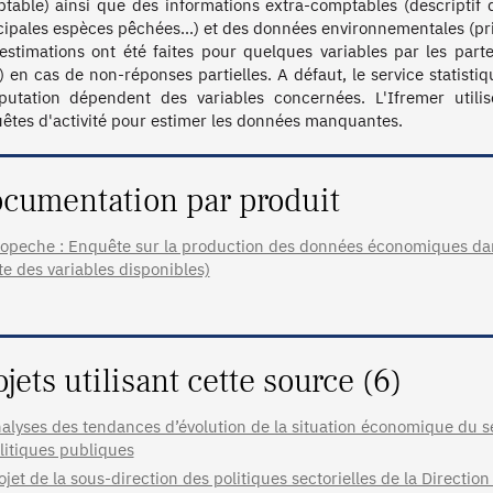
table) ainsi que des informations extra-comptables (descriptif 
cipales espèces pêchées...) et des données environnementales (prix 
estimations ont été faites pour quelques variables par les parte
 en cas de non-réponses partielles. A défaut, le service statistiq
putation dépendent des variables concernées. L'Ifremer utili
êtes d'activité pour estimer les données manquantes.
cumentation par produit
opeche : Enquête sur la production des données économiques dan
ste des variables disponibles)
ojets utilisant cette source (6)
alyses des tendances d’évolution de la situation économique du s
litiques publiques
ojet de la sous-direction des politiques sectorielles de la Directio