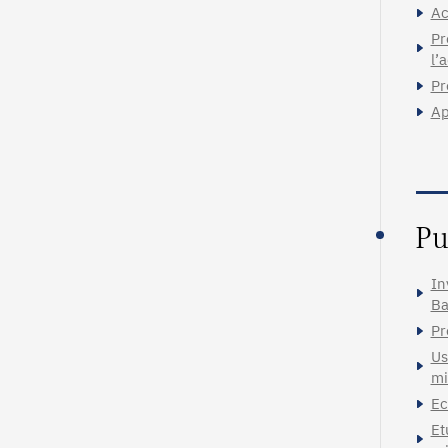
Ac
Pr
l’
Pr
Ap
Pu
In
Ba
Pr
Us
mi
Ec
Et