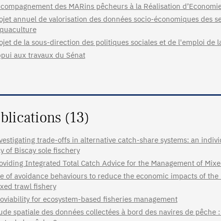
compagnement des MARins pêcheurs à la Réalisation d’Economie
ojet annuel de valorisation des données socio-économiques des s
aquaculture
ojet de la sous-direction des politiques sociales et de l'emploi de 
pui aux travaux du Sénat
blications (13)
vestigating trade-offs in alternative catch-share systems: an indi
y of Biscay sole fischery
oviding Integrated Total Catch Advice for the Management of Mixe
e of avoidance behaviours to reduce the economic impacts of the 
xed trawl fishery
oviability for ecosystem-based fisheries management
ude spatiale des données collectées à bord des navires de pêche : 