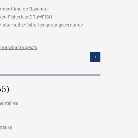
er maritime de Bayonne
ixed Fisheries: DRuMFISH
 alternative fisheries quota governance
hore wind projects
+
55)
mentaires
ntaire